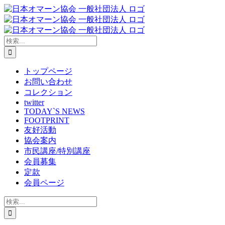
Skip
to
content
検
索
…
トップページ
お問い合わせ
コレクション
twitter
TODAY`S NEWS
FOOTPRINT
友好活動
協会案内
市民講座/特別講座
会員募集
定款
会員ページ
検
索
…