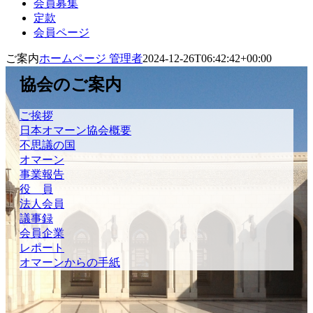
会員募集
定款
会員ページ
ご案内
ホームページ 管理者
2024-12-26T06:42:42+00:00
協会のご案内
ご挨拶
日本オマーン協会概要
不思議の国
オマーン
事業報告
役 員
法人会員
議事録
会員企業
レポート
オマーンからの手紙