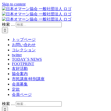
Skip to content
検索 …
トップページ
お問い合わせ
コレクション
twitter
TODAY`S NEWS
FOOTPRINT
友好活動
協会案内
市民講座/特別講座
会員募集
定款
会員ページ
検索 …