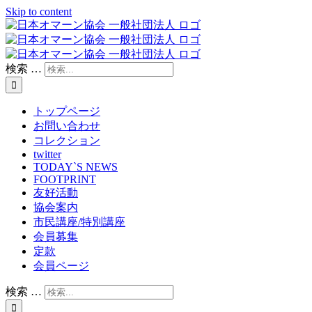
Skip to content
検索 …
トップページ
お問い合わせ
コレクション
twitter
TODAY`S NEWS
FOOTPRINT
友好活動
協会案内
市民講座/特別講座
会員募集
定款
会員ページ
検索 …