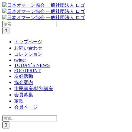
Skip
to
content
検
索
…
トップページ
お問い合わせ
コレクション
twitter
TODAY`S NEWS
FOOTPRINT
友好活動
協会案内
市民講座/特別講座
会員募集
定款
会員ページ
検
索
…