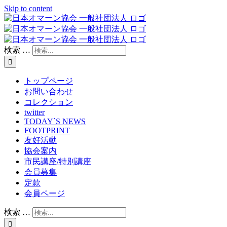
Skip to content
検索 …
トップページ
お問い合わせ
コレクション
twitter
TODAY`S NEWS
FOOTPRINT
友好活動
協会案内
市民講座/特別講座
会員募集
定款
会員ページ
検索 …