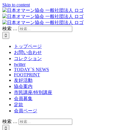
Skip to content
検索 …
トップページ
お問い合わせ
コレクション
twitter
TODAY`S NEWS
FOOTPRINT
友好活動
協会案内
市民講座/特別講座
会員募集
定款
会員ページ
検索 …