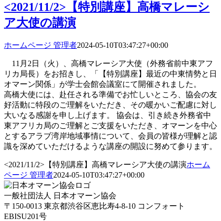
<2021/11/2>【特別講座】高橋マレーシ
ア大使の講演
ホームページ 管理者
2024-05-10T03:47:27+00:00
11月2日（火）、高橋マレーシア大使（外務省前中東アフ
リカ局長）をお招きし、「【特別講座】最近の中東情勢と日
オマーン関係」が学士会館会議室にて開催されました。
高橋大使には、赴任される準備でお忙しいところ、協会の友
好活動に特段のご理解をいただき、その暖かいご配慮に対し
大いなる感謝を申し上げます。 協会は、引き続き外務省中
東アフリカ局のご理解とご支援をいただき、オマーンを中心
とするアラブ湾岸地域事情について、会員の皆様が理解と認
識を深めていただけるような講座の開設に努めて参ります。
<2021/11/2>【特別講座】高橋マレーシア大使の講演
ホーム
ページ 管理者
2024-05-10T03:47:27+00:00
一般社団法人 日本オマーン協会
〒150-0013 東京都渋谷区恵比寿4-8-10 コンフォート
EBISU201号