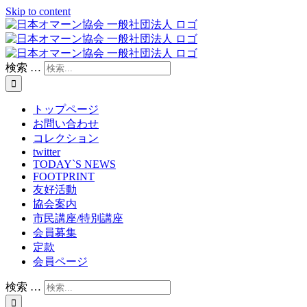
Skip to content
検索 …
トップページ
お問い合わせ
コレクション
twitter
TODAY`S NEWS
FOOTPRINT
友好活動
協会案内
市民講座/特別講座
会員募集
定款
会員ページ
検索 …