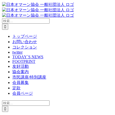
Skip
to
content
検
索
…
トップページ
お問い合わせ
コレクション
twitter
TODAY`S NEWS
FOOTPRINT
友好活動
協会案内
市民講座/特別講座
会員募集
定款
会員ページ
検
索
…