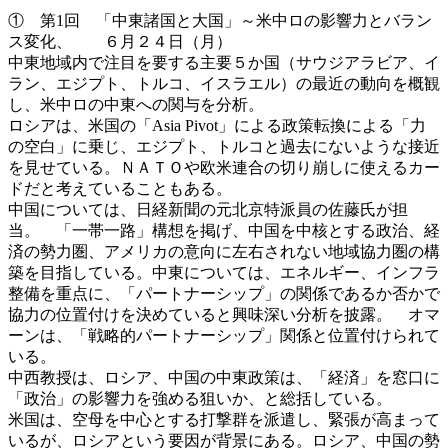
① 第1回 「中東諸国と大国」～米中ロの影響力とバラン
ス変化、 ６月２４日（月）
中東地域内で注目を要する主要５か国（サウジアラビア、イ
ラン、エジプト、トルコ、イスラエル）の最近の動向を概観
し、米中ロの中東への関与を分析。
ロシアは、米国の「Asia Pivot」による政策転換による「力
の空白」に乗じ、エジプト、トルコと過去にないような接近
を見せている。ＮＡＴＯや欧米連合の切り崩しに使えるカー
ドだと考えていることもある。
中国については、日経新聞の元北京特派員の佐藤氏が担
当。 「一帯一路」構想を掲げ、中国を中核とする政治、経
済の勢力圏、アメリカの意向に左右されない地域協力圏の構
築を目指している。中東については、エネルギー、インフラ
整備を重点に、「パートナーシップ」の関係であるか否かで
協力の位置付けを決めていると興味深い分析を披露。 オマ
ーンは、「戦略的パートナーシップ」関係と位置付けられて
いる。
中西教授は、ロシア、中国の中東政策は、「経済」を窓口に
「政治」の影響力を強める狙いか、と総括している。
米国は、空母を中心とする打撃群を派遣し、緊張が高まって
いるが、ロシアという要因が背景にある。ロシア、中国の勢