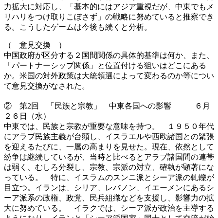
力拡大に対応し、「基本的にはアジア重視だが、中東でもメ
リハリをつけ取りこぼさず」の戦略に努めていると推察でき
る。こうしたゲームは今後も続くと分析。
（ 意見交換 ）
中国政府が区分する２国間関係の具体的基準は何か、また、
「パートナーシップ関係」と位置付ける狙いはどこにある
か。米国の対外政策は大統領選によって変わるのか等につい
て意見交換がなされた。
② 第2回 「民族と宗教」 中東各国への影響 ６月
２６日（水）
中東では、民族と宗教が重要な意味を持つ。 １９５０年代
にアラブ民族主義が台頭し、イスラエルや西欧諸国との緊張
を迎えるたびに、一層の高まりを見せた。現在、依然として
紛争は継続しているが、当時と比べるとアラブ諸国間の連帯
は弱く、むしろ分裂し、宗教、宗派の対立、確執が顕著にな
っている。 特に、イスラムのスンニ派とシーア派の軋轢が
目立つ。イランは、シリア、レバノン、イエーメンにあるシ
ーア派系の政権、政党、民兵組織などを支援し、影響力の拡
大に努めている。 イラクでは、シーア派が政治を主導する