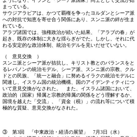
ようになり、イランと「シーア派国家」同士として交流が始
まっている。
サウジアラビアは、かつて覇権を争ったヨルダンとシーア派
への対抗で知恵を寄せ合う関係にあり、スンニ派の絆が生ま
れている。
アラブ諸国では、強権政治が続いた結果、「アラブの春」が
起き、既存の体制に大きな揺らぎがでた。しかし、それに代
わる安定的な政治体制、統治モデルを見いだせていない。
（ 意見交換 ）
スンニ派とシーア派が拮抗し、キリスト教とのバランスをと
るレバノンの統治モデル、シーア派、スンニ派の宗教、クル
ドとの民族、「統一と融合」に努めるイラクの統治モデルに
関連し、イスラム国の統治機構、国のアイデンティティにつ
いて意見交換がなされた。 また、イスラム諸国において、
政治的（国家）帰属と宗教的帰属の関係をどう理解するか、
国境を越えた「交流」、「資金（税）」の流れ等について積
極的な質疑、意見交換がなされた。
③ 第3回 「中東政治・経済の展望」 7月3日（水）