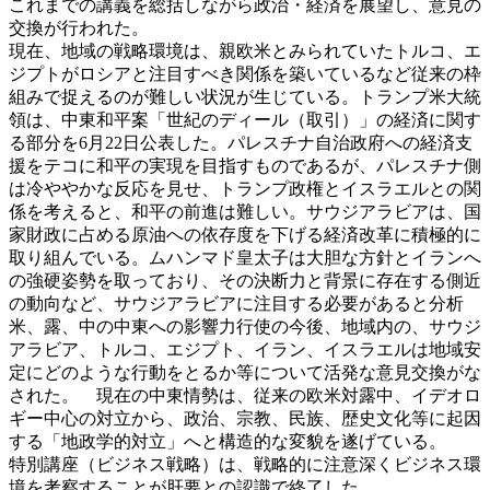
これまでの講義を総括しながら政治・経済を展望し、意見の
交換が行われた。
現在、地域の戦略環境は、親欧米とみられていたトルコ、エ
ジプトがロシアと注目すべき関係を築いているなど従来の枠
組みで捉えるのが難しい状況が生じている。トランプ米大統
領は、中東和平案「世紀のディール（取引）」の経済に関す
る部分を6月22日公表した。パレスチナ自治政府への経済支
援をテコに和平の実現を目指すものであるが、パレスチナ側
は冷ややかな反応を見せ、トランプ政権とイスラエルとの関
係を考えると、和平の前進は難しい。サウジアラビアは、国
家財政に占める原油への依存度を下げる経済改革に積極的に
取り組んでいる。ムハンマド皇太子は大胆な方針とイランへ
の強硬姿勢を取っており、その決断力と背景に存在する側近
の動向など、サウジアラビアに注目する必要があると分析
米、露、中の中東への影響力行使の今後、地域内の、サウジ
アラビア、トルコ、エジプト、イラン、イスラエルは地域安
定にどのような行動をとるか等について活発な意見交換がな
された。 現在の中東情勢は、従来の欧米対露中、イデオロ
ギー中心の対立から、政治、宗教、民族、歴史文化等に起因
する「地政学的対立」へと構造的な変貌を遂げている。
特別講座（ビジネス戦略）は、戦略的に注意深くビジネス環
境を考察することが肝要との認識で終了した。