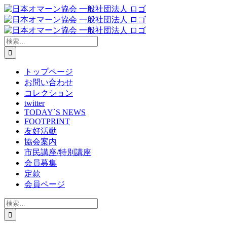
Skip
to
content
検
索
…
トップページ
お問い合わせ
コレクション
twitter
TODAY`S NEWS
FOOTPRINT
友好活動
協会案内
市民講座/特別講座
会員募集
定款
会員ページ
検
索
…