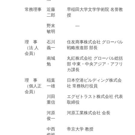
常務理事
近藤
早稲田大学文学学術院 名誉教
二郎
授
野末
―
敏明
理 事
石川
住友商事株式会社 グローバル
（法 人
義一
戦略推進部 部長
会員）
南城
丸紅株式会社 グローバル総括
勉
部 中東・中央アジア・アフリ
カ課長
理 事
稲葉
日本空港ビルディング株式会
（個人正
一雄
社 常務執行役員
会員）
川田
エグゼトラスト株式会社 代表
重信
取締役
河原
河原工業株式会社 会長
俊一
中西
帝京大学 教授
俊裕