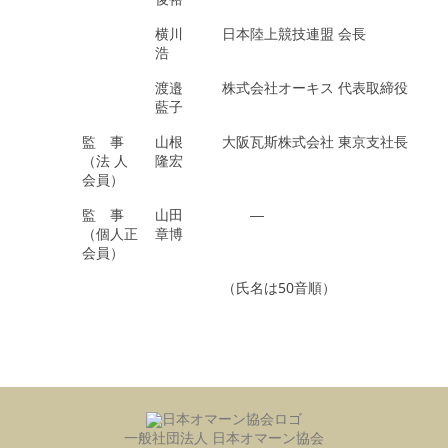
横川
日本陸上競技連盟 会長
浩
渡邉
株式会社オーキス 代表取締役
藍子
監 事
山根
大阪瓦斯株式会社 東京支社長
（法 人
隆宏
会員）
監 事
山田
―
（個人正
章博
会員）
（氏名は50音順）
一般社団法人 日本オマーン協会