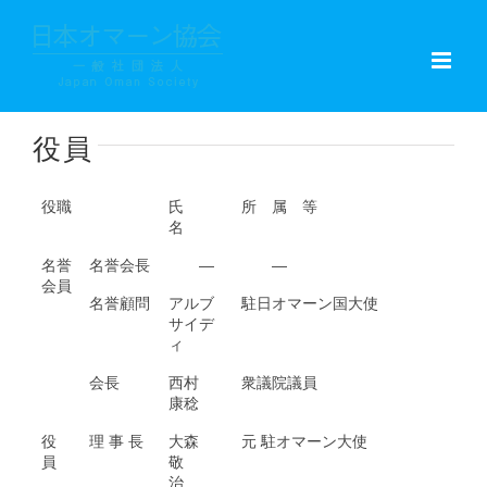
Skip
to
content
役員
役職
氏
所 属 等
名
名誉
名誉会長
―
―
会員
名誉顧問
アルブ
駐日オマーン国大使
サイデ
ィ
会長
西村
衆議院議員
康稔
役
理 事 長
大森
元 駐オマーン大使
員
敬
治