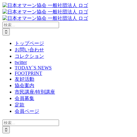
Skip
to
content
検
索
…
トップページ
お問い合わせ
コレクション
twitter
TODAY`S NEWS
FOOTPRINT
友好活動
協会案内
市民講座/特別講座
会員募集
定款
会員ページ
検
索
…